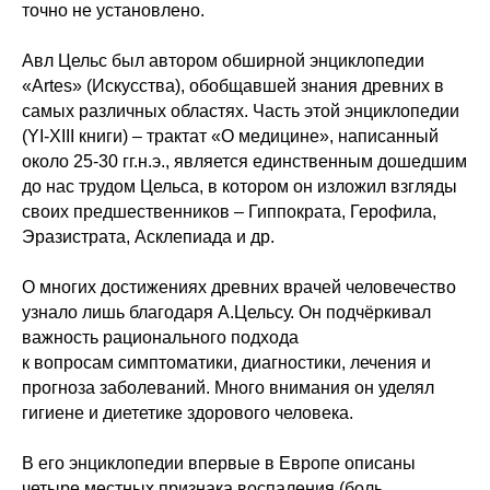
точно не установлено.
Авл Цельс был автором обширной энциклопедии
«Artes» (Искусства), обобщавшей знания древних в
самых различных областях. Часть этой энциклопедии
(YI-XIII книги) – трактат «О медицине», написанный
около 25-30 гг.н.э., является единственным дошедшим
до нас трудом Цельса, в котором он изложил взгляды
своих предшественников – Гиппократа, Герофила,
Эразистрата, Асклепиада и др.
О многих достижениях древних врачей человечество
узнало лишь благодаря А.Цельсу. Он подчёркивал
важность рационального подхода
к вопросам симптоматики, диагностики, лечения и
прогноза заболеваний. Много внимания он уделял
гигиене и диететике здорового человека.
В его энциклопедии впервые в Европе описаны
четыре местных признака воспаления (боль,